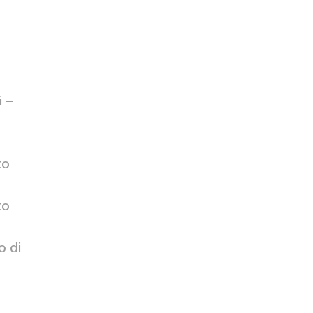
i –
to
to
o di