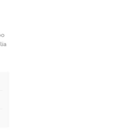
po
lia