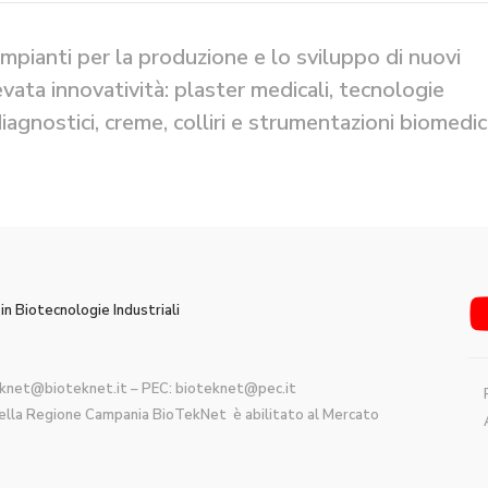
impianti per la produzione e lo sviluppo di nuovi
levata innovatività: plaster medicali, tecnologie
 diagnostici, creme, colliri e strumentazioni biomedica
n Biotecnologie Industriali
knet@bioteknet.it
– PEC:
bioteknet@pec.it
 della Regione Campania BioTekNet è abilitato al Mercato