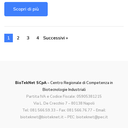
Scopri di più
1
2
3
4
Successivi »
BioTekNet SCpA
– Centro Regionale di Competenza in
Biotecnologie Industriali
Partita IVA e Codice Fiscale: 05905381215
Via L. De Crecchio 7 – 80138 Napoli
Tel:
081 566.59.33
– Fax: 081 566.76.77 – Email:
bioteknet@bioteknet.it
– PEC:
bioteknet@pec.it