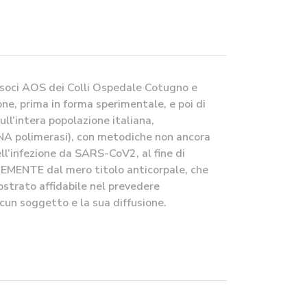
 soci AOS dei Colli Ospedale Cotugno e
one, prima in forma sperimentale, e poi di
ull’intera popolazione italiana,
RNA polimerasi), con metodiche non ancora
ll’infezione da SARS-CoV2, al fine di
TEMENTE dal mero titolo anticorpale, che
strato affidabile nel prevedere
ascun soggetto e la sua diffusione.