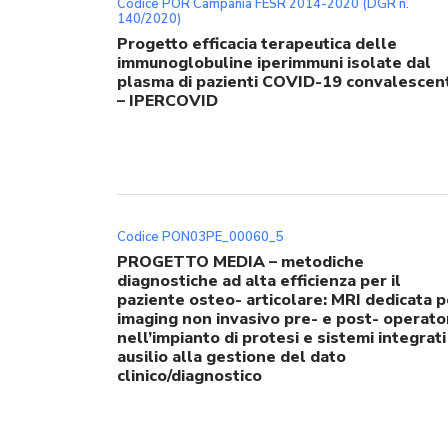
Codice POR Campania FESR 2014-2020 (DGR n.
140/2020)
Progetto efficacia terapeutica delle
immunoglobuline iperimmuni isolate dal
plasma di pazienti COVID-19 convalescent
– IPERCOVID
Codice PON03PE_00060_5
PROGETTO MEDIA – metodiche
diagnostiche ad alta efficienza per il
paziente osteo- articolare: MRI dedicata p
imaging non invasivo pre- e post- operato
nell’impianto di protesi e sistemi integrati
ausilio alla gestione del dato
clinico/diagnostico