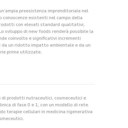
 un’ampia preesistenza imprenditoriale nel
o conoscenze esistenti nel campo della
prodotti con elevati standard qualitativi,
 Lo sviluppo di new foods renderà possibile la
de coinvolte e significativi incrementi
ti da un ridotto impatto ambientale e da un
ie prime utilizzate.
le di prodotti nutraceutici, cosmeceutici e
nica di fase 0 e 1, con un modello di rete
o terapie cellulari in medicina rigenerativa
osmeceutici.