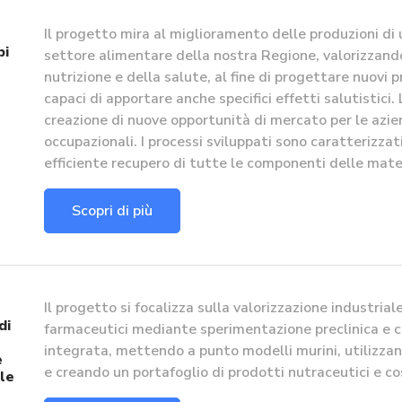
Il progetto mira al miglioramento delle produzioni di
bi
settore alimentare della nostra Regione, valorizzand
nutrizione e della salute, al fine di progettare nuovi 
capaci di apportare anche specifici effetti salutistici.
creazione di nuove opportunità di mercato per le azien
occupazionali. I processi sviluppati sono caratterizza
efficiente recupero di tutte le componenti delle mater
Scopri di più
Il progetto si focalizza sulla valorizzazione industria
di
farmaceutici mediante sperimentazione preclinica e cli
integrata, mettendo a punto modelli murini, utilizzand
e
e creando un portafoglio di prodotti nutraceutici e c
le