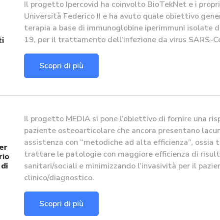
Il progetto Ipercovid ha coinvolto BioTekNet e i prop
Università Federico II e ha avuto quale obiettivo gene
terapia a base di immunoglobine iperimmuni isolate da
19, per il trattamento dell’infezione da virus SARS-C
i
Scopri di più
Il progetto MEDIA si pone l’obiettivo di fornire una ri
paziente osteoarticolare che ancora presentano lacun
assistenza con “metodiche ad alta efficienza”, ossia 
er
trattare le patologie con maggiore efficienza di risu
rio
 di
sanitari/sociali e minimizzando l’invasività per il pazie
clinico/diagnostico.
Scopri di più