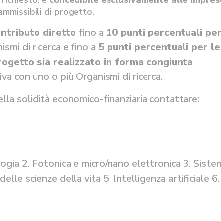
 richiesto, è
concedibile esclusivamente alle impres
ammissibili di progetto.
ntributo diretto
fino a
10 punti percentuali
per
ismi di ricerca e fino a
5 punti percentuali per le
progetto sia realizzato in forma congiunta
va con uno o più Organismi di ricerca.
ella solidità economico-finanziaria contattare:
ogia 2. Fotonica e micro/nano elettronica 3. Siste
lle scienze della vita 5. Intelligenza artificiale 6.