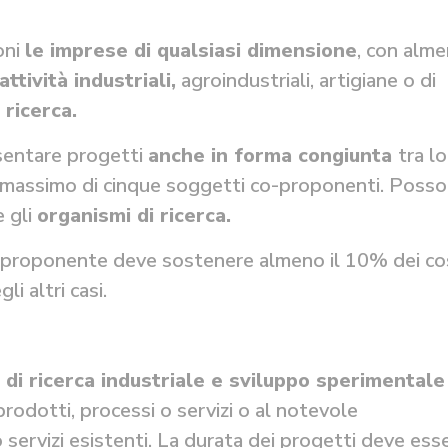
oni
le imprese di qualsiasi dimensione
, con alm
attività industriali,
agroindustriali, artigiane o di
i ricerca
.
sentare progetti
anche in forma congiunta
tra l
 un massimo di cinque soggetti co-proponenti. Poss
 gli
organismi di ricerca
.
un proponente deve sostenere almeno il 10% dei cos
i altri casi.
à di ricerca industriale e sviluppo sperimentale
 prodotti, processi o servizi o al notevole
 servizi esistenti. La durata dei progetti deve ess