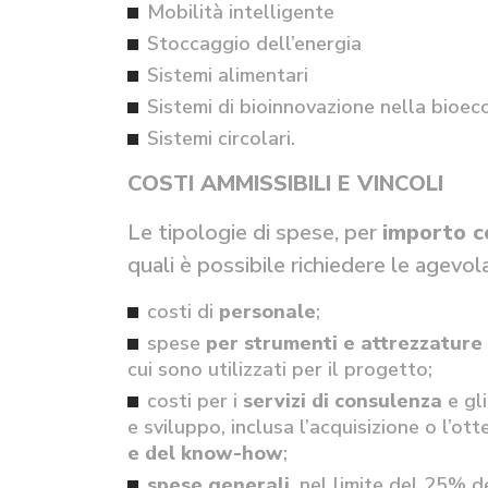
Mobilità intelligente
Stoccaggio dell’energia
Sistemi alimentari
Sistemi di bioinnovazione nella bioec
Sistemi circolari.
COSTI AMMISSIBILI E VINCOLI
Le tipologie di spese, per
importo co
quali è possibile richiedere le agevol
costi di
personale
;
spese
per strumenti e attrezzature
cui sono utilizzati per il progetto;
costi per i
servizi di consulenza
e gl
e sviluppo, inclusa l’acquisizione o l’ot
e del know-how
;
spese generali
, nel limite del 25% de