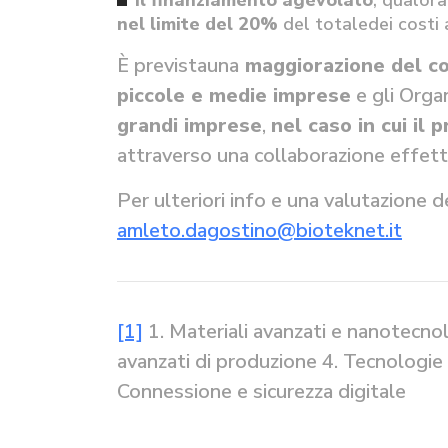
il finanziamento agevolato
, qualora
nel limite del 20%
del totaledei costi 
È previstauna
maggiorazione del co
piccole e medie imprese
e gli Organ
grandi imprese
,
nel caso in cui il 
attraverso una collaborazione effetti
Per ulteriori info e una valutazione d
amleto.dagostino@bioteknet.it
[1]
1. Materiali avanzati e nanotecnol
avanzati di produzione 4. Tecnologie de
Connessione e sicurezza digitale